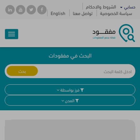
الشروط والاحكام
حسابي
سياسة الخصوصية
تواصل معنا
English
Toggle
igation
البحث في مفقودات
بحث
فرز بواسطة
المدن