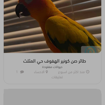
طائر صن كونير الهفوف حي المثلث
حيوانات مفقودة
منذ اكثر من اسبوع
الاحساء
1
تعليقات